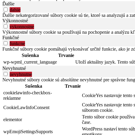
Ďalšie
dalsie
Ďalšie nekategorizované súbory cookie sú tie, ktoré sa analyzujú a zat
Výkonnostné
vykonnostne
Výkonnostné súbory cookie sa používajú na pochopenie a analýzu kľú
Funkčné
funkcne
Funkčné súbory cookie pomáhajú vykonávať určité funkcie, ako je zdi
Sušenka
Trvanie
wp-wpml_current_language
Uloží aktuálny jazyk. Tento sú
Nevyhnutné
nevyhnutne
Nevyhnutné súbory cookie sú absolútne nevyhnutné pre správne fung
Sušenka
Trvanie
cookielawinfo-checkbox-
CookieYes nastavuje tento s
reklamne
CookieYes nastavuje tento 
CookieLawInfoConsent
súborom cookie.
Tento súbor cookie použív
elementor
čase.
WordPress nastaví tento sú
wpEmojiSettingsSupports
emotikony.