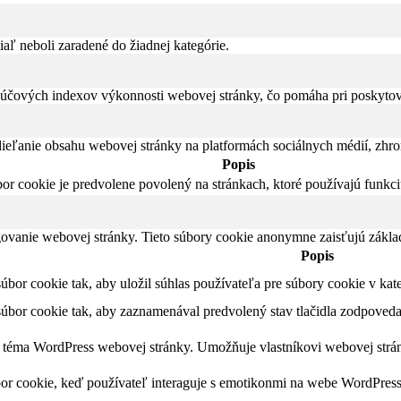
iaľ neboli zaradené do žiadnej kategórie.
čových indexov výkonnosti webovej stránky, čo pomáha pri poskytovan
eľanie obsahu webovej stránky na platformách sociálnych médií, zhroma
Popis
bor cookie je predvolene povolený na stránkach, ktoré používajú funkc
ovanie webovej stránky. Tieto súbory cookie anonymne zaisťujú zákla
Popis
úbor cookie tak, aby uložil súhlas používateľa pre súbory cookie v ka
súbor cookie tak, aby zaznamenával predvolený stav tlačidla zodpoveda
a téma WordPress webovej stránky. Umožňuje vlastníkovi webovej str
bor cookie, keď používateľ interaguje s emotikonmi na webe WordPress