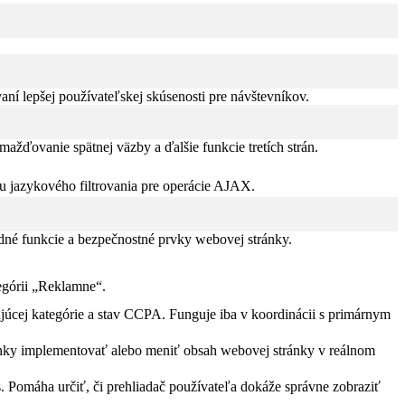
í lepšej používateľskej skúsenosti pre návštevníkov.
žďovanie spätnej väzby a ďalšie funkcie tretích strán.
iu jazykového filtrovania pre operácie AJAX.
dné funkcie a bezpečnostné prvky webovej stránky.
tegórii „Reklamne“.
júcej kategórie a stav CCPA. Funguje iba v koordinácii s primárnym
ánky implementovať alebo meniť obsah webovej stránky v reálnom
. Pomáha určiť, či prehliadač používateľa dokáže správne zobraziť