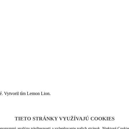
 Vytvoril tím Lemon Lion.
TIETO STRÁNKY VYUŽÍVAJÚ COOKIES
nonymnú analýzu návštevnosti a vylepšovanie našich stránok. Niektoré Cookie