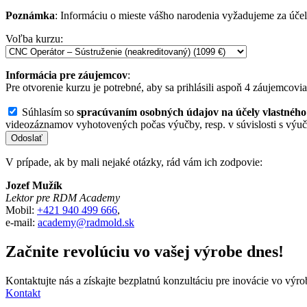
Poznámka
: Informáciu o mieste vášho narodenia vyžadujeme za úče
Voľba kurzu:
Informácia pre záujemcov
:
Pre otvorenie kurzu je potrebné, aby sa prihlásili aspoň 4 záujemco
Súhlasím so
spracúvaním osobných údajov na účely vlastné
videozáznamov vyhotovených počas výučby, resp. v súvislosti s v
Odoslať
V prípade, ak by mali nejaké otázky, rád vám ich zodpovie:
Jozef Mužík
Lektor pre RDM Academy
Mobil:
+421 940 499 666
,
e-mail:
academy@radmold.sk
Začnite revolúciu vo vašej výrobe dnes!
Kontaktujte nás a získajte bezplatnú konzultáciu pre inovácie vo výr
Kontakt