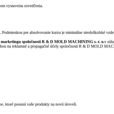
lom vystavenia osvedčenia.
via. Podmienkou pre absolvovanie kurzu je minimálne stredoškolské vzde
ho marketingu spoločnosti R & D MOLD MACHINING s. r. o.
v súl
ýučbou na reklamné a propagačné účely spoločnosti R & D MOLD MAC
obe, ktoré posunú vaše produkty na novú úroveň.