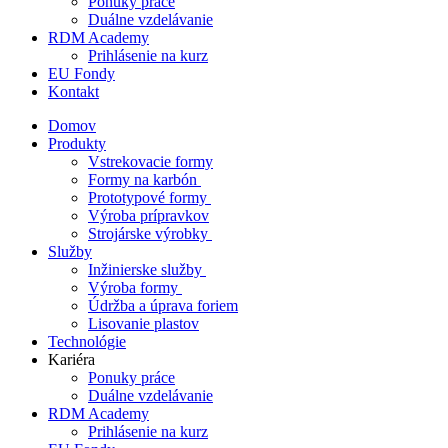
Ponuky práce
Duálne vzdelávanie
RDM Academy
Prihlásenie na kurz
EU Fondy
Kontakt
Domov
Produkty
Vstrekovacie formy
Formy na karbón
Prototypové formy
Výroba prípravkov
Strojárske výrobky
Služby
Inžinierske služby
Výroba formy
Údržba a úprava foriem
Lisovanie plastov
Technológie
Kariéra
Ponuky práce
Duálne vzdelávanie
RDM Academy
Prihlásenie na kurz