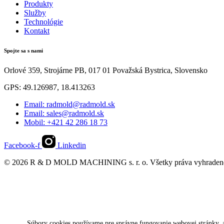
Produkty
Služby
Technológie
Kontakt
Spojte sa s nami
Orlové 359, Strojárne PB, 017 01 Považská Bystrica, Slovensko
GPS: 49.126987, 18.413263
Email: radmold@radmold.sk
Email: sales@radmold.sk
Mobil: +421 42 286 18 73
Facebook-f
Linkedin
© 2026 R & D MOLD MACHINING s. r. o. Všetky práva vyhradené.
Súbory cookies používame pre správne fungovanie webovej stránky, a