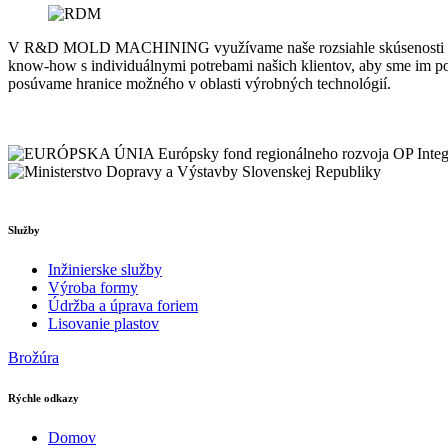
V R&D MOLD MACHINING využívame naše rozsiahle skúsenosti a inova
know-how s individuálnymi potrebami našich klientov, aby sme im po
posúvame hranice možného v oblasti výrobných technológií.
Služby
Inžinierske služby
Výroba formy
Údržba a úprava foriem
Lisovanie plastov
Brožúra
Rýchle odkazy
Domov