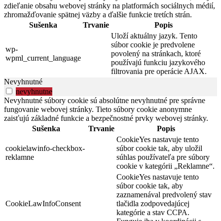
zdieľanie obsahu webovej stránky na platformách sociálnych médií,
zhromažďovanie spätnej väzby a ďalšie funkcie tretích strán.
Sušenka
Trvanie
Popis
Uloží aktuálny jazyk. Tento
súbor cookie je predvolene
wp-
povolený na stránkach, ktoré
wpml_current_language
používajú funkciu jazykového
filtrovania pre operácie AJAX.
Nevyhnutné
nevyhnutne
Nevyhnutné súbory cookie sú absolútne nevyhnutné pre správne
fungovanie webovej stránky. Tieto súbory cookie anonymne
zaisťujú základné funkcie a bezpečnostné prvky webovej stránky.
Sušenka
Trvanie
Popis
CookieYes nastavuje tento
cookielawinfo-checkbox-
súbor cookie tak, aby uložil
reklamne
súhlas používateľa pre súbory
cookie v kategórii „Reklamne“.
CookieYes nastavuje tento
súbor cookie tak, aby
zaznamenával predvolený stav
CookieLawInfoConsent
tlačidla zodpovedajúcej
kategórie a stav CCPA.