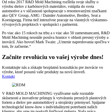
Od roku 2017 R&D Mold Machining rozšírila svoje služby o
výrobu dielov z karbónových materiálov, vstúpila do sveta
automotive a v súčasnosti spolupracuje s renomovanými značkami
ako QEV Group, AMG / Daimler Automotive, Bentley, Seat a
Koenigsegg. Firma tiež intenzívne pracuje na vlastných výskumno-
vývojových projektoch v spolupráci s partnermi.
Po viac ako 15 rokoch na trhu a s viac ako 50 zamestnancami, R&D
Mold Machining neustále posúva hranice v oblasti presnej výroby a
inovácií. Ako hovorí Mark Twain: „Umenie napredovania spočíva v
tom, že začneme.“
Začnite revolúciu vo vašej výrobe dnes!
Kontaktujte nás a získajte bezplatnú konzultáciu pre inovácie vo
výrobe, ktoré posunú vaše produkty na novú úroveň.
Kontakt
V R&D MOLD MACHINING využívame naše rozsiahle
skúsenosti a inovatívne prístupy k vytváraniu presných plastových
foriem a dielov pre automobilový a strojársky priemysel. Spájame
technologické know-how s individuálnymi potrebami našich
klientov, aby sme im poskytli špičkové riešenia. Naša práca