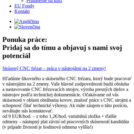
Prihlásenie na kurz
EU Fondy
Kontakt
Ponuka práce:
Pridaj sa do tímu a objavuj s nami svoj
potenciál​
Skúsený CNC frézar – práca v nástrojárni na 2 zmeny!
Hľadáme šikovného a skúseného CNC frézara, ktorý bude pracovať
v nástrojárni na 2 zmeny. Vaše hlavné zodpovednosti budú obsluha
a nastavovanie CNC frézovacích strojov, výroba presných dielov a
nástrojov podľa technickej dokumentácie. Očakávame od vás
skúsenosti v oblasti obrábania kovov, znalosť práce s CNC strojmi a
schopnosť čítať technické výkresy. Ak máte záujem o túto pozíciu,
neváhajte nás kontaktovať.
od 9 EUR/hod. – z toho 1,2€/hod. variabilná zložka + ďalšie
odmeny – nástupný plat závisí od pracovných skúseností kandidáta
(v prípade živnosti je hodinová odmena vyššia!)