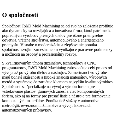
Zobraziť ponuku
O spoločnosti
Spoločnosť R&D Mold Machining sa od svojho založenia profiluje
ako dynamicky sa rozvíjajúca a inovatívna firma, ktorá patrí medzi
popredných výrobcov presných dielov pre rôzne priemyselné
odvetvia, vrátane strojárstva, automobilového a energetického
priemyslu. V snahe o modernizáciu a zlepšovanie ponúka
spoločnosť svojim zamestnancom vynikajúce pracovné podmienky
a možnosti na osobný a profesionálny rozvoj.
S kvalifikovaným tímom dizajnérov, technológov a CNC
programátorov, R&D Mold Machining zabezpečuje celý proces od
vývoja až po výrobu dielov a nástrojov. Zamestnanci vo výrobe
majú bohaté skúsenosti a hlboké znalosti materiálov, výrobných
metód a systémov, čo zaručuje klientom najvyššiu kvalitu výrobkov.
Spoločnosť sa špecializuje na vývoj a výrobu foriem pre
vstrekovanie plastov, gumových zmesí a viac komponentných
foriem, ako aj na formy pre presné liatie a nástroje pre formovanie
kompozitných materiálov. Ponúka tiež služby v automotive
metrológii, reverznom inžinierstve a vývoji lakovacích
automatizovaných prípravkov.