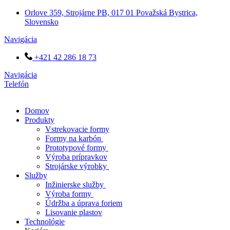
Preskočiť
Orlove 359, Strojárne PB, 017 01 Považská Bystrica,
na
Slovensko
obsah
Navigácia
+421 42 286 18 73
Navigácia
Telefón
Domov
Produkty
Vstrekovacie formy
Formy na karbón
Prototypové formy
Výroba prípravkov
Strojárske výrobky
Služby
Inžinierske služby
Výroba formy
Údržba a úprava foriem
Lisovanie plastov
Technológie