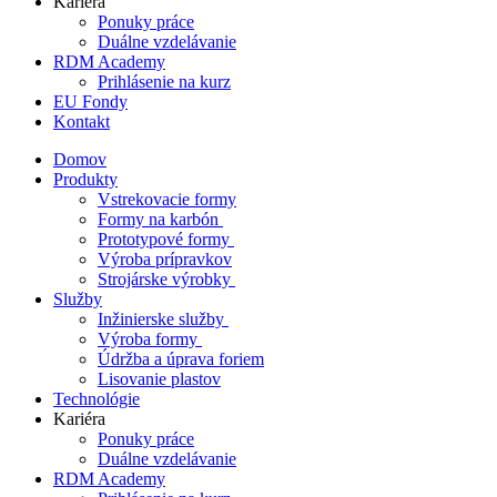
Kariéra
Ponuky práce
Duálne vzdelávanie
RDM Academy
Prihlásenie na kurz
EU Fondy
Kontakt
Domov
Produkty
Vstrekovacie formy
Formy na karbón
Prototypové formy
Výroba prípravkov
Strojárske výrobky
Služby
Inžinierske služby
Výroba formy
Údržba a úprava foriem
Lisovanie plastov
Technológie
Kariéra
Ponuky práce
Duálne vzdelávanie
RDM Academy