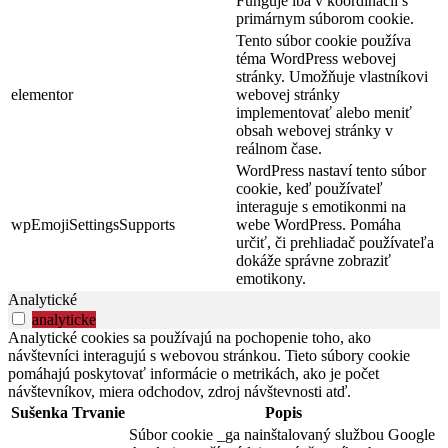
Funguje iba v koordinácii s
primárnym súborom cookie.
Tento súbor cookie používa
téma WordPress webovej
stránky. Umožňuje vlastníkovi
elementor
webovej stránky
implementovať alebo meniť
obsah webovej stránky v
reálnom čase.
WordPress nastaví tento súbor
cookie, keď používateľ
interaguje s emotikonmi na
wpEmojiSettingsSupports
webe WordPress. Pomáha
určiť, či prehliadač používateľa
dokáže správne zobraziť
emotikony.
Analytické
analyticke
Analytické cookies sa používajú na pochopenie toho, ako
návštevníci interagujú s webovou stránkou. Tieto súbory cookie
pomáhajú poskytovať informácie o metrikách, ako je počet
návštevníkov, miera odchodov, zdroj návštevnosti atď.
Sušenka
Trvanie
Popis
Súbor cookie _ga nainštalovaný službou Google